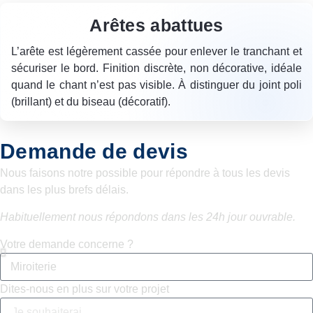
Arêtes abattues
L’arête est
légèrement cassée
pour enlever le tranchant et
sécuriser le bord
. Finition discrète,
non décorative
, idéale
quand le chant n’est pas visible. À distinguer du joint poli
(brillant) et du biseau (décoratif).
Demande de devis
Nous faisons notre possible pour répondre à tous les devis
dans les plus brefs délais.
Habituellement nous répondons dans les 24h jour ouvrable.
Votre demande concerne ?
Dites-nous en plus sur votre projet