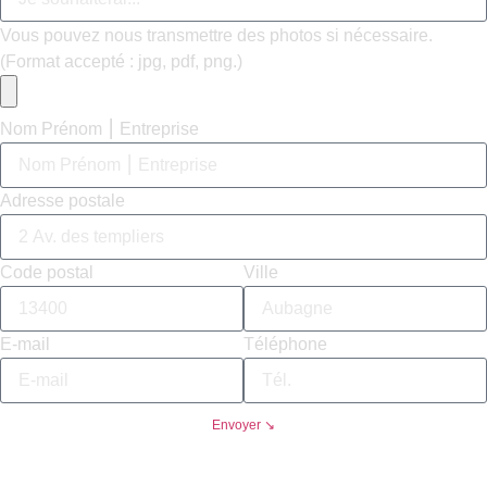
Vous pouvez nous transmettre des photos si nécessaire.
(Format accepté : jpg, pdf, png.)
Nom Prénom ⎮ Entreprise
Adresse postale
Code postal
Ville
E-mail
Téléphone
Envoyer ↘︎