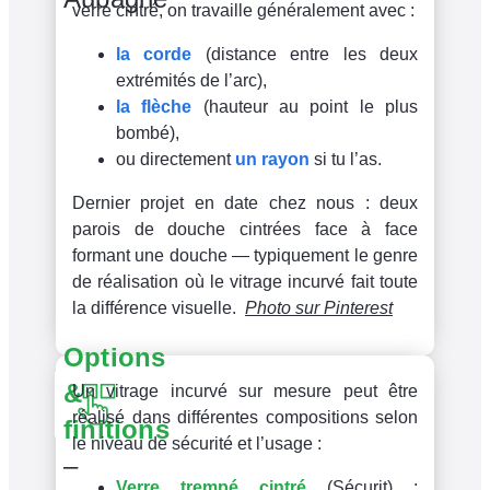
verre cintré, on travaille généralement avec :
la corde
(distance entre les deux
extrémités de l’arc),
la flèche
(hauteur au point le plus
bombé),
ou directement
un rayon
si tu l’as.
Dernier projet en date chez nous : deux
parois de douche cintrées face à face
formant une douche — typiquement le genre
de réalisation où le vitrage incurvé fait toute
la différence visuelle.
Photo sur Pinterest
Options
&
Un vitrage incurvé sur mesure peut être
réalisé dans différentes compositions selon
finitions
le niveau de sécurité et l’usage :
–
Verre trempé cintré
(Sécurit) :