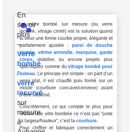
En
savoir
Le verre bombé sur mesure (ou verre
incurvé, vitrage cintré) est la solution quand
plus
tu veux une forme courbe propre, élégante et
–
parfaitement ajustée :
paroi de douche
Verre
cintrée
,
vitrine arrondie
,
marquise
,
garde
corps
, mobilier, ou encore projets plus
bombé
spécifiques comme du
vitrage bombé pour
/
bateau
. Le principe est simple : on part d’un
verre plat, il est chauffé puis formé sur un
verre
moule (courbure concave/convexe) avant
incurvé
d’être stabilisé.
sur
Concrètement, ce qui compte le plus pour
mesure
réussir une vitre bombée ce n’est pas “juste
à
la largeur/hauteur”, c’est la
courbure
.
Pour chiffrer et fabriquer correctement un
Aubagne