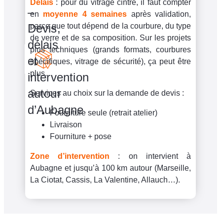
Délais
: pour du vitrage cintré, il faut compter
–
en
moyenne 4 semaines
après validation,
Devis,
parce que tout dépend de la courbure, du type
de verre et de sa composition. Sur les projets
délais
plus techniques (grands formats, courbures
et
spécifiques, vitrage de sécurité), ça peut être
plus.
intervention
autour
Services au choix sur la demande de devis :
d’Aubagne
Fourniture seule (retrait atelier)
Livraison
Fourniture + pose
Zone d’intervention
: on intervient à
Aubagne et jusqu’à 100 km autour (Marseille,
La Ciotat, Cassis, La Valentine, Allauch…).