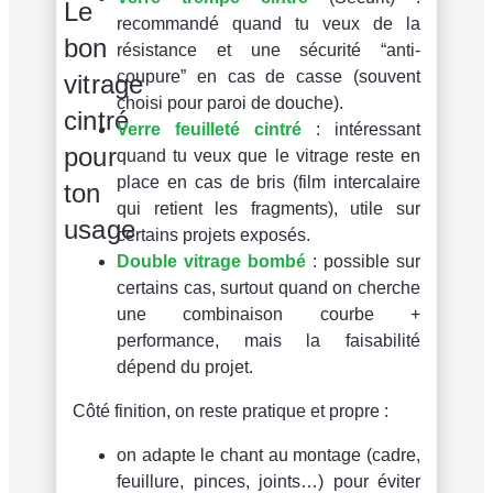
Le
recommandé quand tu veux de la
bon
résistance et une sécurité “anti-
coupure” en cas de casse (souvent
vitrage
choisi pour paroi de douche).
cintré
Verre feuilleté cintré
: intéressant
pour
quand tu veux que le vitrage reste en
place en cas de bris (film intercalaire
ton
qui retient les fragments), utile sur
usage
certains projets exposés.
Double vitrage bombé
: possible sur
certains cas, surtout quand on cherche
une combinaison courbe +
performance, mais la faisabilité
dépend du projet.
Côté finition, on reste pratique et propre :
on adapte le chant au montage (cadre,
feuillure, pinces, joints…) pour éviter