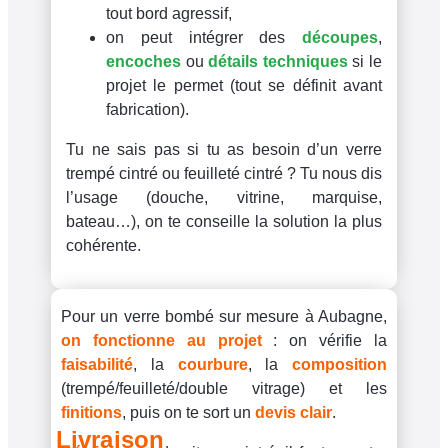
tout bord agressif,
on peut intégrer des
découpes
,
encoches
ou
détails techniques
si le
projet le permet (tout se définit avant
fabrication).
Tu ne sais pas si tu as besoin d’un verre
trempé cintré ou feuilleté cintré ? Tu nous dis
l’usage (douche, vitrine, marquise,
bateau…), on te conseille la solution la plus
cohérente.
Pour un verre bombé sur mesure à Aubagne,
on fonctionne au projet
: on vérifie la
faisabilité
, la
courbure
, la
composition
(trempé/feuilleté/double vitrage) et les
finitions
, puis on te sort un
devis clair
.
Livraison