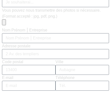
Vous pouvez nous transmettre des photos si nécessaire.
(Format accepté : jpg, pdf, png.)
Nom Prénom ⎮ Entreprise
Adresse postale
Code postal
Ville
E-mail
Téléphone
Envoyer ↘︎