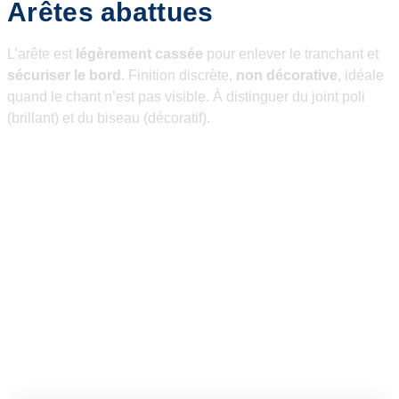
Arêtes abattues
L’arête est
légèrement cassée
pour enlever le tranchant et
sécuriser le bord
. Finition discrète,
non décorative
, idéale
quand le chant n’est pas visible. À distinguer du joint poli
(brillant) et du biseau (décoratif).