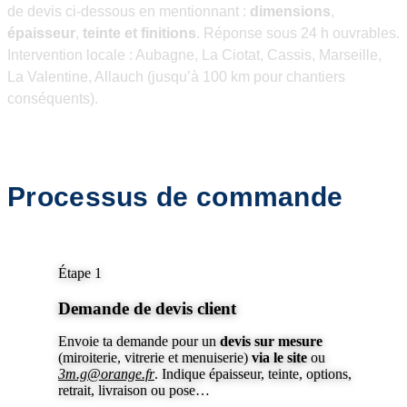
de devis ci-dessous en mentionnant :
dimensions
,
épaisseur
,
teinte
et finitions
. Réponse sous 24 h ouvrables.
Intervention locale : Aubagne, La Ciotat, Cassis, Marseille,
La Valentine, Allauch (jusqu’à 100 km pour chantiers
conséquents).
Demander un devis
Processus de commande
Étape 1
Demande de devis client
Envoie ta demande pour un
devis sur mesure
(miroiterie, vitrerie et menuiserie)
via le site
ou
3m.g@orange.fr
. Indique épaisseur, teinte, options,
retrait, livraison ou pose…