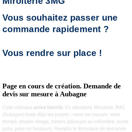
Miroiterie 3MG
Vous souhaitez passer une
commande rapidement ?
Optez pour un devis minute ⇲
Vous rendre sur place !
Trouver le magasin ↘︎
Page en cours de création.
Demande de
devis sur mesure à Aubagne
Cette rubrique
arrive bientôt
. En attendant, Miroiterie 3MG
(Aubagne) traite déjà tes projets : verre sur mesure, verre
trempé, double vitrage, miroirs (découpe au millimètre, bords
polis, pose ou livraison). Remplis le formulaire de demande