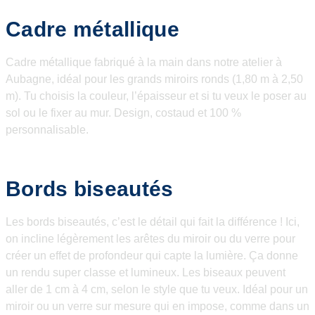
Cadre métallique
Cadre métallique fabriqué à la main dans notre atelier à
Aubagne, idéal pour les grands miroirs ronds (1,80 m à 2,50
m). Tu choisis la couleur, l’épaisseur et si tu veux le poser au
sol ou le fixer au mur. Design, costaud et 100 %
personnalisable.
Bords biseautés
Les bords biseautés, c’est le détail qui fait la différence ! Ici,
on incline légèrement les arêtes du miroir ou du verre pour
créer un effet de profondeur qui capte la lumière. Ça donne
un rendu super classe et lumineux. Les biseaux peuvent
aller de 1 cm à 4 cm, selon le style que tu veux. Idéal pour un
miroir ou un verre sur mesure qui en impose, comme dans un