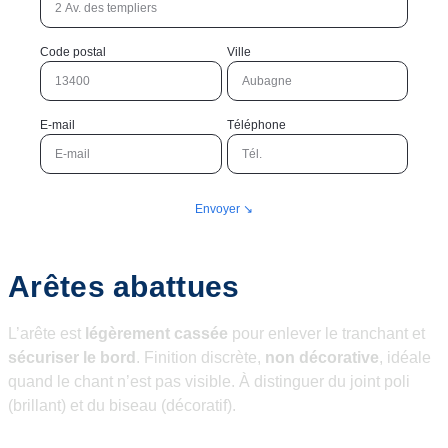
Code postal
Ville
E-mail
Téléphone
Envoyer ↘︎
Arêtes abattues
L’arête est
légèrement cassée
pour enlever le tranchant et
sécuriser le bord
. Finition discrète,
non décorative
, idéale
quand le chant n’est pas visible. À distinguer du joint poli
(brillant) et du biseau (décoratif).